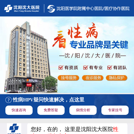
性病HPV疑问快速解决，点这里
快速咨询
免费答疑
病情分析
专家挂号
您好，在的， 这里是沈阳沈大医院
性