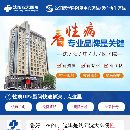
性病HPV疑问快速解决，点这里
快速咨询
免费答疑
病情分析
专家挂号
您好，在的， 这里是沈阳沈大医院
性