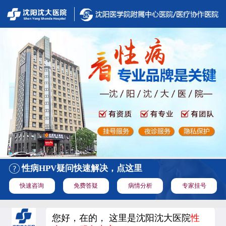
性病HPV疑问快速解决，点这里
快速咨询
免费答疑
病情分析
专家挂号
您好，在的， 这里是沈阳沈大医院
性