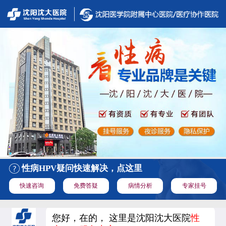
性病HPV疑问快速解决，点这里
快速咨询
免费答疑
病情分析
专家挂号
您好，在的， 这里是沈阳沈大医院
性