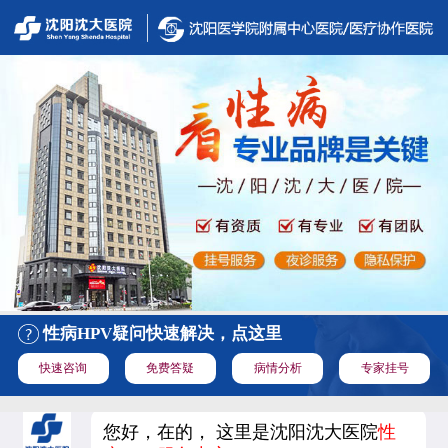
性病HPV疑问快速解决，点这里
快速咨询
免费答疑
病情分析
专家挂号
您好，在的， 这里是沈阳沈大医院
性